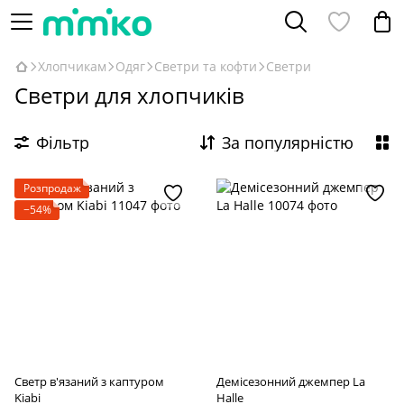
Хлопчикам
Одяг
Светри та кофти
Светри
Светри для хлопчиків
Фільтр
За популярністю
Розпродаж
−54%
Светр в'язаний з каптуром
Демісезонний джемпер La
Kiabi
Halle