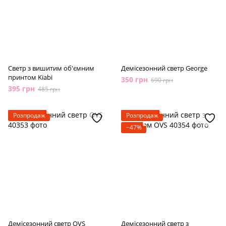
Светр з вишитим об'ємним
Демісезонний светр George
принтом Kiabi
350 грн
690 грн
395 грн
485 грн
Розпродаж
Розпродаж
−47%
Демісезонний светр OVS
Демісезонний светр з