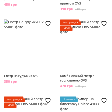
принтом OVS
450 грн
390 грн
740 грн
Розпродаж
−45%
Светр на гудзики OVS
Комбінований светр з
горловиною OVS
350 грн
470 грн
850 грн
Розпродаж
Новинка
−45%