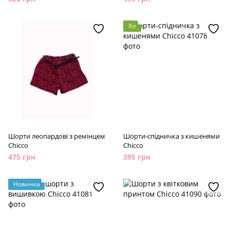
Хіт
Шорти леопардові з ремінцем
Шорти-спідничка з кишенями
Chicco
Chicco
475 грн
395 грн
Новинка