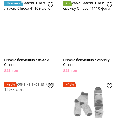
Новинка
Хіт
Піжама бавовняна з ламою
Піжама бавовняна в смужку
Chicco
Chicco
825 грн
825 грн
−36%
−42%