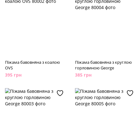
Піжама бавовняна з коалою
Піжама бавовняна з круглою
OVS
горловиною George
395 грн
385 грн