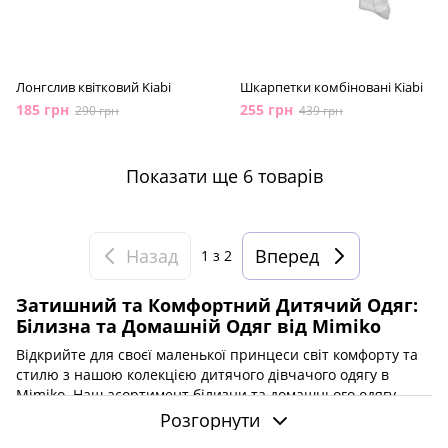
Лонгслив квітковий Kiabi
Шкарпетки комбіновані Kiabi
185 грн
255 грн
290 грн
439 грн
Показати ще 6 товарів
Назад
Вперед
1
з 2
Затишний та Комфортний Дитячий Одяг:
Білизна та Домашній Одяг від Mimiko
Відкрийте для своєї маленької принцеси світ комфорту та
стилю з нашою колекцією дитячого дівчачого одягу в
Mimiko. Наш асортимент білизни та домашнього одягу
створений, щоб забезпечити вашій дитині максимальний
Розгорнути
комфорт та гарний настрій. Ви знайдете: