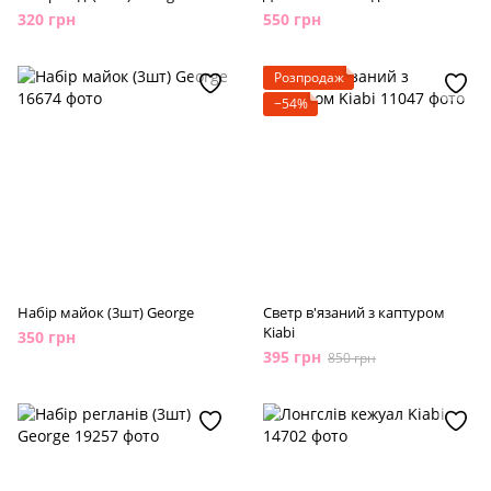
320 грн
550 грн
Розпродаж
−54%
Набір майок (3шт) George
Светр в'язаний з каптуром
Kiabi
350 грн
395 грн
850 грн