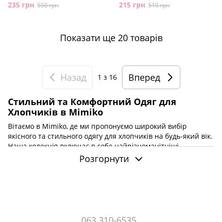
235 грн
215 грн
550 грн
510 грн
Показати ще 20 товарів
Назад
Вперед
1
з 16
Стильний та Комфортний Одяг для
Хлопчиків в Mimiko
Вітаємо в Mimiko, де ми пропонуємо широкий вибір
якісного та стильного одягу для хлопчиків на будь-який вік.
Наша колекція включає в себе найрізноманітніші
предмети гардеробу, від повсякденних футболок і шортів
Розгорнути
до елегантних костюмів та стильних курток. Кожен елемент
нашої колекції виготовлений з урахуванням потреб
активних та допитливих хлопчиків, які хочуть виглядати
стильно та відчувати себе комфортно.
Повсякденний Одяг для Хлопчиків
063 310-6535