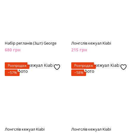
Набір регланів (3шт) George
Лонгслів кежуал Kiabi
680 грн
215 грн
Розпродаж
Розпродаж
−57%
−58%
Лонгслів кежуал Kiabi
Лонгслів кежуал Kiabi