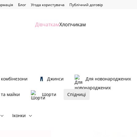
ормація
Блог
Угода користувача
Публічний договір
Дівчаткам
Хлопчикам
 комбінезони
Джинси
Для новонароджених
 та майки
Шорти
Спідниці
Іконки