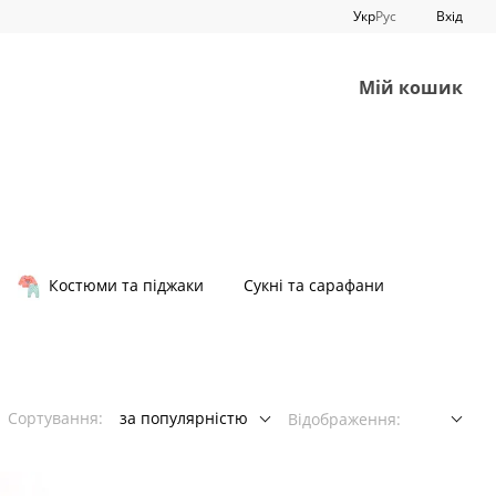
Укр
Рус
Вхід
Мій кошик
Костюми та піджаки
Сукні та сарафани
Сортування:
за популярністю
Відображення: