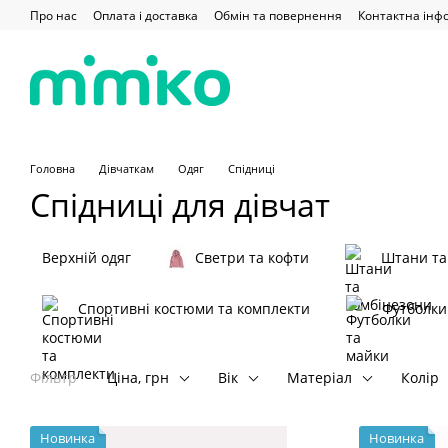
Перейти до основного контенту
Про нас
Оплата і доставка
Обмін та повернення
Контактна інф
Головна
Дівчаткам
Одяг
Спідниці
Спідниці для дівчат
Верхній одяг
Светри та кофти
Штани та
Спортивні костюми та комплекти
Футболки
Фільтр
Ціна, грн
Вік
Матеріал
Колір
Новинка
Новинка