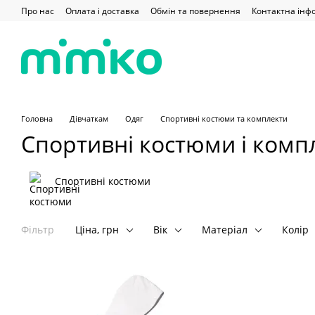
Перейти до основного контенту
Про нас
Оплата і доставка
Обмін та повернення
Контактна інф
Головна
Дівчаткам
Одяг
Спортивні костюми та комплекти
Спортивні костюми і компл
Спортивні костюми
Фільтр
Ціна, грн
Вік
Матеріал
Колір