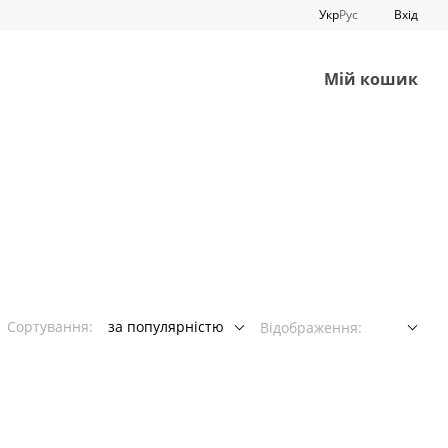
Укр
Рус
Вхід
Мій кошик
Сортування:
за популярністю
Відображення: