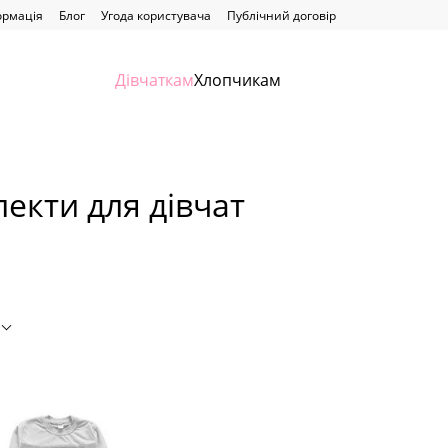
ормація
Блог
Угода користувача
Публічний договір
Дівчаткам
Хлопчикам
екти для дівчат