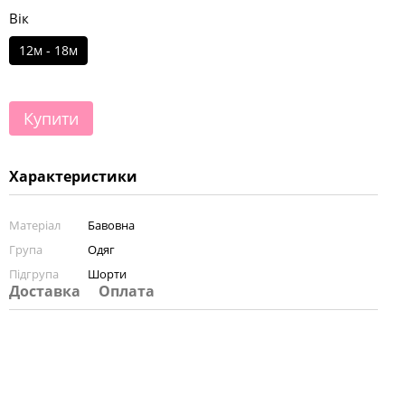
Вік
12м - 18м
Купити
Характеристики
Матеріал
Бавовна
Група
Одяг
Підгрупа
Шорти
Доставка
Оплата