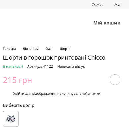
Укр
Рус
Вхід
Мій кошик
Головна
Дівчаткам
Одяг
Шорти
Шорти в горошок принтовані Chicco
В наявності
Артикул: 41122
Написати відгук
215 грн
%
Увійти
для відображення накопичувальної знижки
Виберіть колір