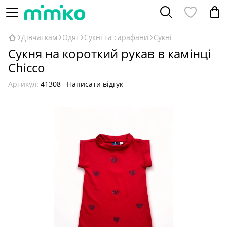
Дівчаткам
Одяг
Сукні та сарафани
Сукні
Сукня на короткий рукав в камінці
Chicco
Артикул:
41308
Написати відгук