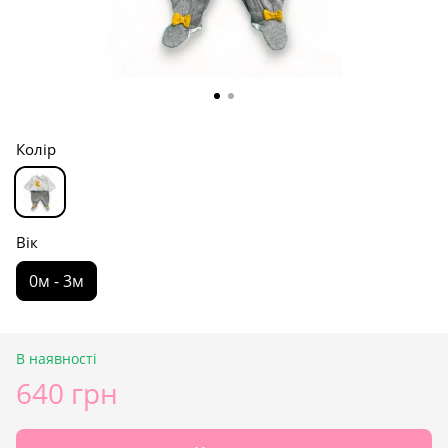
Колір
Вік
0м - 3м
В наявності
640 грн