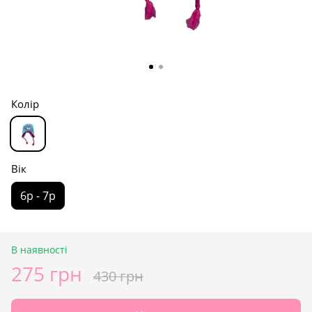
Колір
Вік
6р - 7р
В наявності
275 грн
430 грн