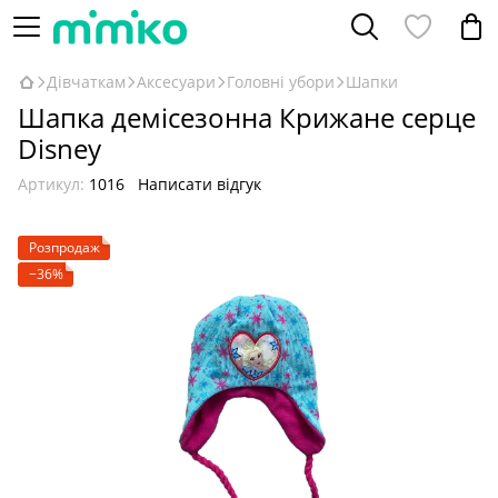
Дівчаткам
Аксесуари
Головні убори
Шапки
Шапка демісезонна Крижане серце
Disney
Артикул:
1016
Написати відгук
Розпродаж
−36%