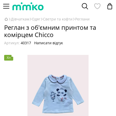
Дівчаткам
Одяг
Светри та кофти
Реглани
Реглан з об'ємним принтом та
комірцем Chicco
Артикул:
40317
Написати відгук
Хіт