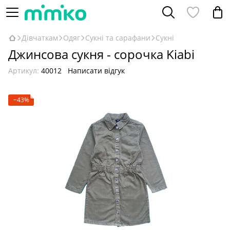
Дівчаткам
Одяг
Сукні та сарафани
Сукні
Джинсова сукня - сорочка Kiabi
Артикул:
40012
Написати відгук
−43%