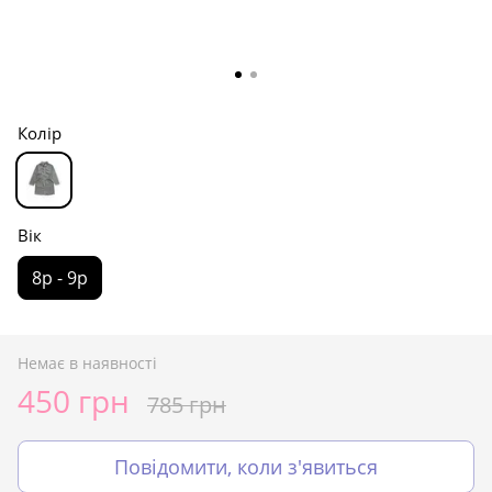
Колір
Вік
8р - 9р
Немає в наявності
450 грн
785 грн
Повідомити, коли з'явиться