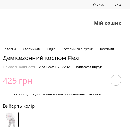
Укр
Рус
Вхід
Мій кошик
Головна
Хлопчикам
Одяг
Костюми та піджаки
Костюми
Демісезонний костюм Flexi
Немає в наявності
Артикул: F-217202
Написати відгук
425 грн
%
Увійти
для відображення накопичувальної знижки
Виберіть колір