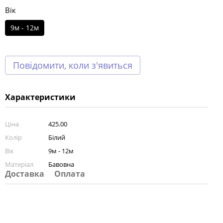
Вік
9м - 12м
Повідомити, коли з'явиться
Характеристики
Ціна
425.00
Колір
Білий
Вік
9м - 12м
Матеріал
Бавовна
Доставка
Оплата