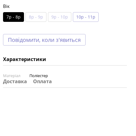
Вік
7р - 8р
8р - 9р
9р - 10р
10р - 11р
Повідомити, коли з'явиться
Характеристики
Матеріал
Поліестер
Доставка
Оплата