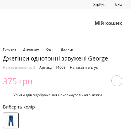
Укр
Рус
Вхід
Мій кошик
Головна
Дівчаткам
Одяг
Джинси
Джегінси однотонні завужені George
Немає в наявності
Артикул: 14608
Написати відгук
375 грн
%
Увійти
для відображення накопичувальної знижки
Виберіть колір