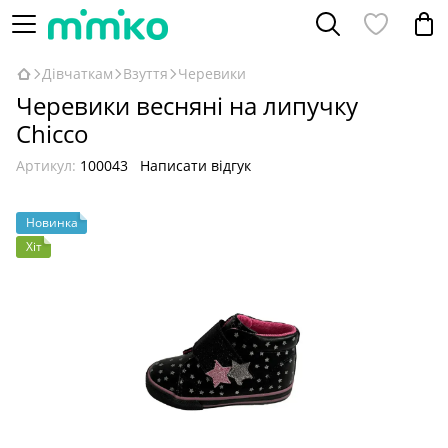
Дівчаткам
Взуття
Черевики
Черевики весняні на липучку
Chicco
Артикул:
100043
Написати відгук
Новинка
Хіт