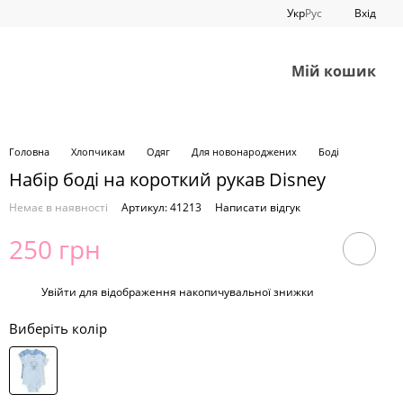
Укр
Рус
Вхід
Мій кошик
Головна
Хлопчикам
Одяг
Для новонароджених
Боді
Набір боді на короткий рукав Disney
Немає в наявності
Артикул: 41213
Написати відгук
250 грн
%
Увійти
для відображення накопичувальної знижки
Виберіть колір