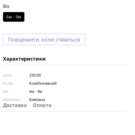
Вік
6м - 9м
Повідомити, коли з'явиться
Характеристики
Ціна
250.00
Колір
Комбінований
Вік
6м - 9м
Матеріал
Бавовна
Доставка
Оплата