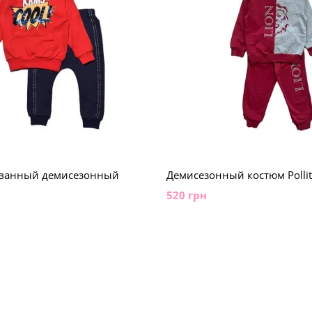
ванный демисезонный
Демисезонный костюм Polli
520 грн