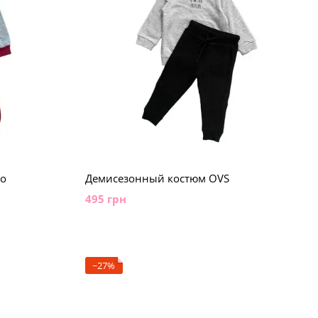
to
Демисезонный костюм OVS
495 грн
−27%