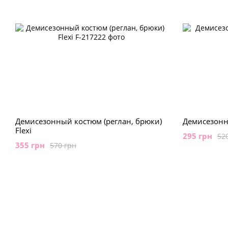
Демисезонный костюм (реглан, брюки)
Демисезонн
Flexi
295 грн
52
355 грн
570 грн