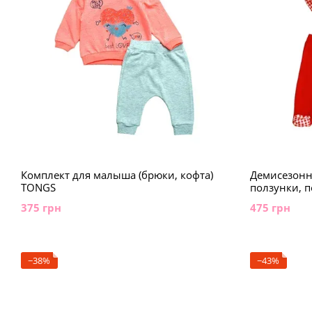
Комплект для малыша (брюки, кофта)
Демисезонн
TONGS
ползунки, п
375 грн
475 грн
−38%
−43%