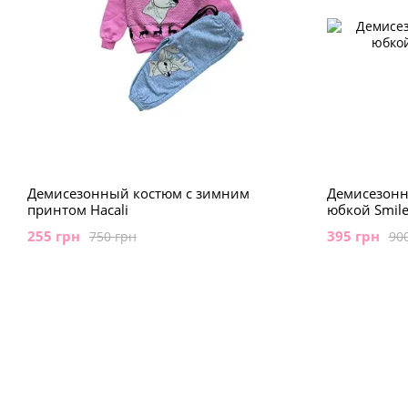
Демисезонный костюм с зимним
Демисезонн
принтом Hacali
юбкой Smile
255 грн
395 грн
750 грн
90