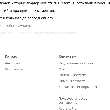
вочек, которые подчеркнут стиль и элегантность вашей юной 
ытий и праздничных моментов.
т школьного до повседневного.
я особых случаев.
ртабельные решения для прохладной погоды.
куса и стиля.
удет выглядеть безупречно, чувствуя себя комфортно и уверен
Каталог
Клиентам
Девочкам
Вход в личный кабинет
Мальчикам
О нас
Оплата и доставка
Обмен и возврат
Контактная информация
Блог
Пользовательское
соглашение
Карта сайта