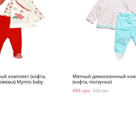
ый комплект (кофта,
Мятный демисезонный ком
овязка) Mymio baby
(кофта, ползунки)
485 грн
535 грн