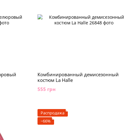
юровый
Комбинированный демисезонный
костюм La Halle
555 грн
Распродажа
−66%