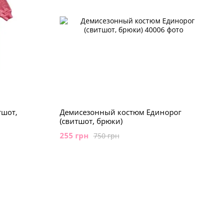
тшот,
Демисезонный костюм Единорог
(свитшот, брюки)
255 грн
750 грн