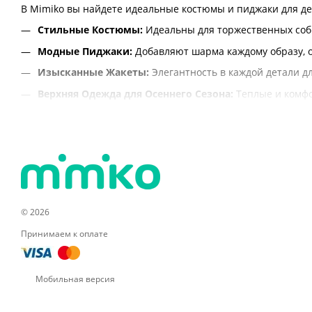
В Mimiko вы найдете идеальные костюмы и пиджаки для де
Стильные Костюмы:
Идеальны для торжественных соб
Модные Пиджаки:
Добавляют шарма каждому образу, о
Изысканные Жакеты:
Элегантность в каждой детали дл
Верхняя Одежда для Осеннего Сезона:
Теплые и комфо
Разнообразие Фасонов и Цветов:
Выбор для каждого в
С костюмами и пиджаками от Mimiko ваша девочка всегда б
© 2026
Принимаем к оплате
Мобильная версия