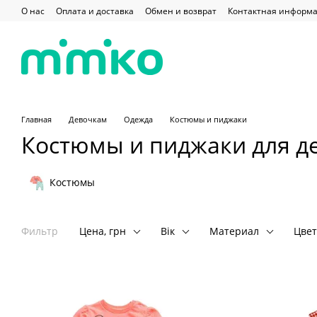
Перейти к основному контенту
О нас
Оплата и доставка
Обмен и возврат
Контактная информ
Главная
Девочкам
Одежда
Костюмы и пиджаки
Костюмы и пиджаки для д
Костюмы
Фильтр
Цена, грн
Вік
Материал
Цвет