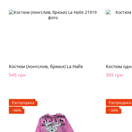
Костюм (лонгслив, брюки) La Halle
Костюм одн
545 грн
365 грн
Распродажа
Распродажа
−66%
−56%