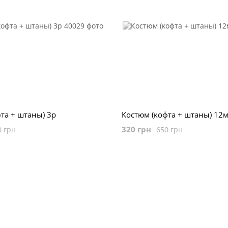
та + штаны) 3р
Костюм (кофта + штаны) 12
320 грн
0 грн
650 грн