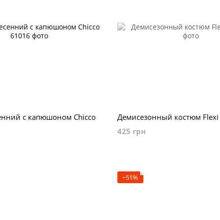
енний с капюшоном Chicco
Демисезонный костюм Flexi
425 грн
−51%