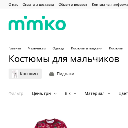
Перейти к основному контенту
О нас
Оплата и доставка
Обмен и возврат
Контактная информ
Главная
Мальчикам
Одежда
Костюмы и пиджаки
Костюмы
Костюмы для мальчиков
Костюмы
Пиджаки
Фильтр
Цена, грн
Вік
Материал
Цвет