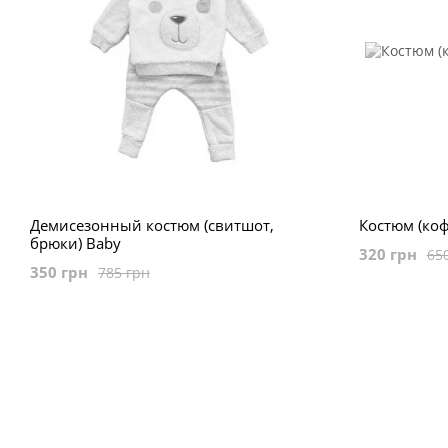
Демисезонный костюм (свитшот,
Костюм (коф
брюки) Baby
320 грн
65
350 грн
785 грн