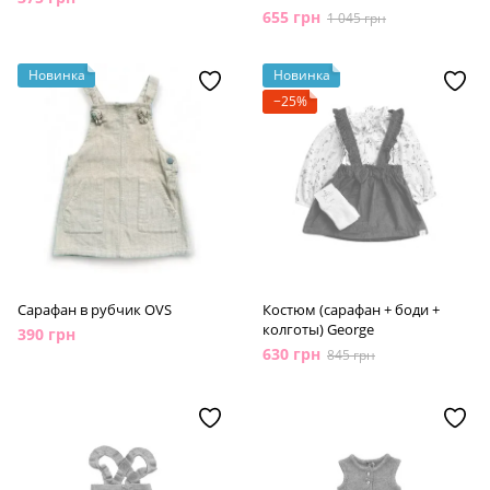
655 грн
1 045 грн
Новинка
Новинка
−25%
Сарафан в рубчик OVS
Костюм (сарафан + боди +
колготы) George
390 грн
630 грн
845 грн