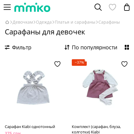
Девочкам
Одежда
Платья и сарафаны
Сарафаны
Сарафаны для девочек
Фильтр
По популярности
−37%
Сарафан Kiabi однотонный
Комплект (сарафан, блуза,
колготки) Kiabi
375 грн